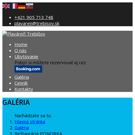
+421 905 713 748
plavaren@trebisov.sk
Home
O nás
Ubytovanie
Pobyt si môžete rezervovať aj cez
Galéria
Cenník
Kontakty
GALÉRIA
Nachádzate sa tu:
Hlavná stránka
Galéria
Reštaurácia PONORKA