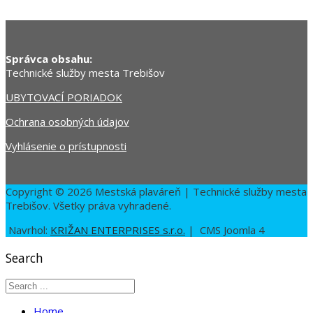
Správca obsahu:
Technické služby mesta Trebišov
UBYTOVACÍ PORIADOK
Ochrana osobných údajov
Vyhlásenie o prístupnosti
Copyright © 2026 Mestská plaváreň | Technické služby mesta
Trebišov. Všetky práva vyhradené.
Navrhol:
KRIŽAN ENTERPRISES s.r.o.
| CMS Joomla 4
Search
Home