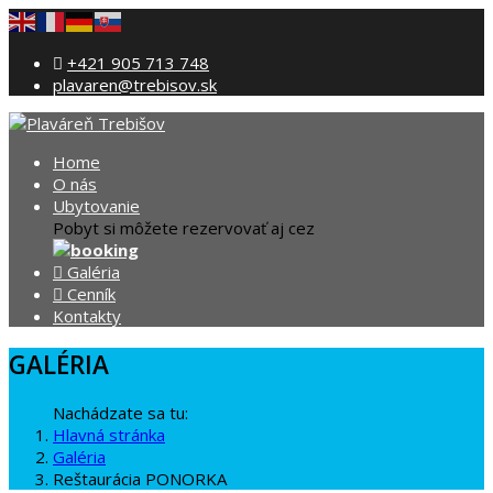
+421 905 713 748
plavaren@trebisov.sk
Home
O nás
Ubytovanie
Pobyt si môžete rezervovať aj cez
Galéria
Cenník
Kontakty
GALÉRIA
Nachádzate sa tu:
Hlavná stránka
Galéria
Reštaurácia PONORKA